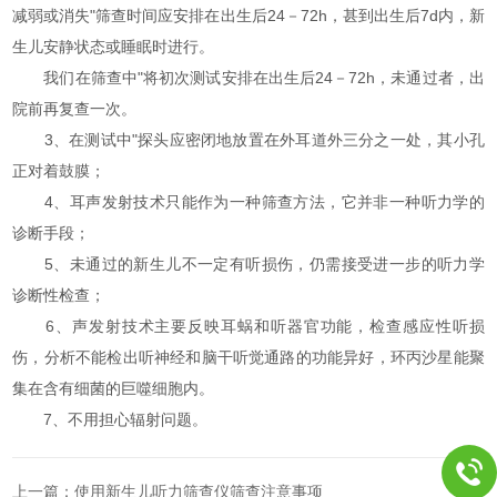
减弱或消失"筛查时间应安排在出生后24－72h，甚到出生后7d内，新
生儿安静状态或睡眠时进行。
我们在筛查中"将初次测试安排在出生后24－72h，未通过者，出
院前再复查一次。
3、在测试中"探头应密闭地放置在外耳道外三分之一处，其小孔
正对着鼓膜；
4、耳声发射技术只能作为一种筛查方法，它并非一种听力学的
诊断手段；
5、未通过的新生儿不一定有听损伤，仍需接受进一步的听力学
诊断性检查；
6、声发射技术主要反映耳蜗和听器官功能，检查感应性听损
伤，分析不能检出听神经和脑干听觉通路的功能异好，环丙沙星能聚
集在含有细菌的巨噬细胞内。
7、不用担心辐射问题。
上一篇：
使用新生儿听力筛查仪筛查注意事项