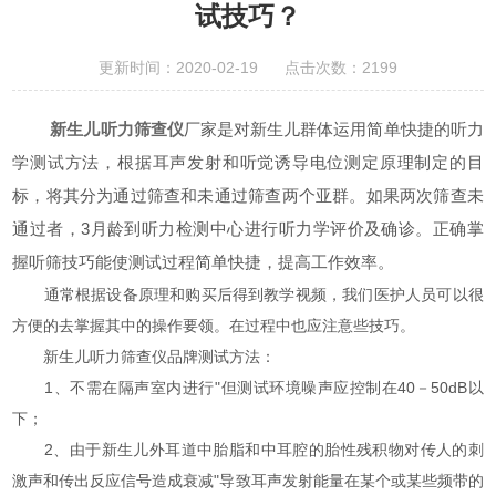
试技巧？
更新时间：2020-02-19 点击次数：2199
新生儿听力筛查仪
厂家是对新生儿群体运用简单快捷的听力
学测试方法，根据耳声发射和听觉诱导电位测定原理制定的目
标，将其分为通过筛查和未通过筛查两个亚群。如果两次筛查未
通过者，3月龄到听力检测中心进行听力学评价及确诊。正确掌
握听筛技巧能使测试过程简单快捷，提高工作效率。
通常根据设备原理和购买后得到教学视频，我们医护人员可以很
方便的去掌握其中的操作要领。在过程中也应注意些技巧。
新生儿听力筛查仪品牌测试方法：
1、不需在隔声室内进行"但测试环境噪声应控制在40－50dB以
下；
2、由于新生儿外耳道中胎脂和中耳腔的胎性残积物对传人的刺
激声和传出反应信号造成衰减"导致耳声发射能量在某个或某些频带的