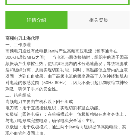
详情介绍
相关资质
高频电刀上海代理
一、工作原理
高频电刀通过有效电极jian端产生高频高压电流（频率通常在
300kHz到3MHz之间），当电流与肌体接触时，组织中的离子因高
频振动产生摩擦生热，使组织细胞内的水分迅速蒸发，导致细胞破
裂和组织分离，从而实现切割功能。同时，高温能使血管内的血液
凝固，达到止血效果。由于高频电流的频率远高于人体神经和肌肉
对电流的敏感范围（50Hz-60Hz），因此不会引起肌肉收缩或神经
刺激，确保了手术的安全性。
二、结构组成
高频电刀主要由主机和以下附件组成：
电刀笔：用于直接接触组织，实现切割和凝血功能。
负极板（回路电极）：在单极模式中，负极板粘贴在患者身体上，
与电刀笔形成完整电路，确保电流安全返回主机。
双极镊：用于双极模式，通过两个jian端向组织提供高频电能，实
现小血管的凝固止血。