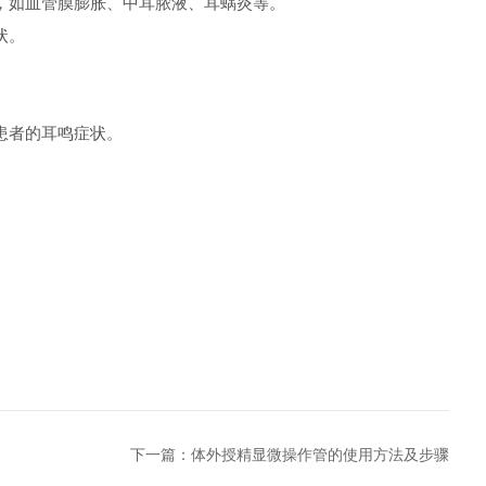
，如血管膜膨胀、中耳脓液、耳蜗炎等。
状。
患者的耳鸣症状。
下一篇：
体外授精显微操作管的使用方法及步骤