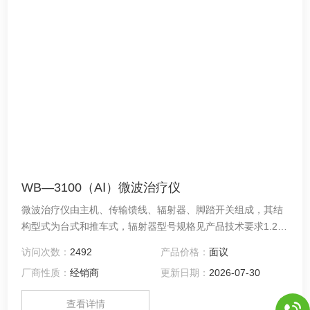
WB—3100（AⅠ）微波治疗仪
微波治疗仪由主机、传输馈线、辐射器、脚踏开关组成，其结
构型式为台式和推车式，辐射器型号规格见产品技术要求1.2。
用于慢性宫颈炎的物理治疗。产品需在符合一定要求的屏蔽环
访问次数：
2492
产品价格：
面议
境内使用，详情见产品说明书。
厂商性质：
经销商
更新日期：
2026-07-30
查看详情