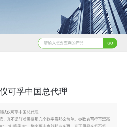
NHZ-06诺和振动排痰机厂家直销
仪可孚中国总代理
测试仪可孚中国总代理
吧，真不是盯着屏幕那几个数字看那么简单。参数表写得再漂亮
出值"、“虹吸采血"，翻来覆去也就那点东西。真正用起来舒不舒