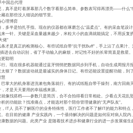
，真不是盯着屏幕那几个数字看那么简单。参数表写得再漂亮——什么“5
全藏在那些没人细说的细节里。
场心理博弈
糖，多半是怕扎手指。现在的仪器都在琢磨怎么“温柔点"。有的采血笔设
浅来一针。关键是采血量越来越少，米粒大小的血滴就能搞定，不用反复
大佬"
条才是真正的检测核心。有些试纸自带“抗干扰Buff"，手上沾了点果
术，插进去自动识别，省了手动输入的麻烦，对记性不好的长辈简直是救星
的更聪明
不行。现在很多机器能通过蓝牙悄悄把数据同步到手机，自动生成周报月报
夜太狠了？数据波动就是最诚实的身体日记。有些还能设置提醒功能，到了
智慧
？巴掌大的机身塞进洗漱包角落就行。有的试纸瓶自带干燥剂，南方回南
计，才是天天要用的幸福感来源。
仪就像找搭档——参数只是简历，合不合拍得看日常相处。少看点天花乱坠
分析的功能款？找准痛点，才能选对那个陪你管理健康的“无声队友"。
，IT人 员不了解医疗的业务特殊性，医疗工作者不了解IT的能力和特
状。在目前的健康 产业实践内，一个亟待解决的问题是如何应对病人院内
健康数据的问题。此类产业 是随着技术进步和健康行业的进一步发展催生