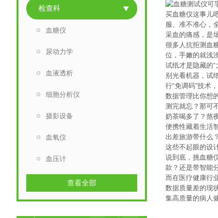
检查科
买血糖仪这事儿吧
服、准不准心，
血糖仪
采血的痛感，是
很多人抗拒测血
尿动力学
位，手嫩的就浅
试纸才是隐藏的“
血液透析
别光看机器，试纸
行“免调码"技
细胞分析仪
数据管理比你想
测完就忘？那可
摄影设备
奶茶喝多了？熬
便携性藏着生活
出差旅游带什么
血氧仪
这些不起眼的设
说到底，挑血糖
血压计
款？还是带智能
而在医疗健康行业
查看全部
数据质量差的现
集高质量的病人