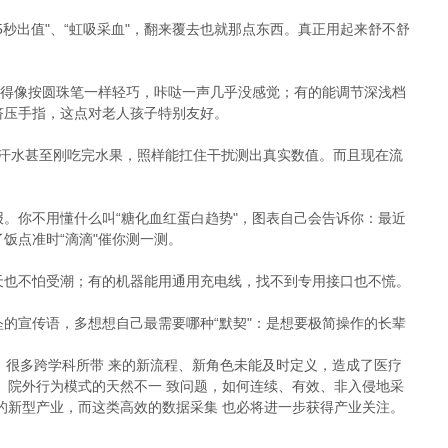
秒出值"、“虹吸采血"，翻来覆去也就那点东西。真正用起来舒不舒
计得像按圆珠笔一样轻巧，咔哒一声几乎没感觉；有的能调节深浅档
挤压手指，这点对老人孩子特别友好。
汁、汗水甚至刚吃完水果，照样能扛住干扰测出真实数值。而且现在流
。
。你不用懂什么叫“糖化血红蛋白趋势"，图表自己会告诉你：最近
饭点准时“滴滴"催你测一测。
天也不怕受潮；有的机器能用通用充电线，找不到专用接口也不慌。
的宣传语，多想想自己最需要哪种“默契"：是想要极简操作的长辈
点，很多跨学科所带 来的新流程、新角色未能及时定义，造成了医疗
、院外行为模式的天然不一 致问题，如何连续、有效、非入侵地采
的新型产业，而这类高效的数据采集 也必将进一步获得产业关注。