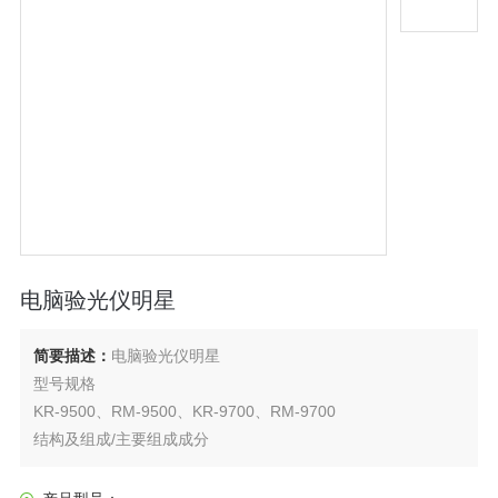
电脑验光仪明星
简要描述：
电脑验光仪明星
型号规格
KR-9500、RM-9500、KR-9700、RM-9700
结构及组成/主要组成成分
产品由光学成像系统、控制系统（软件发布版本号：V1）、显
示器组成。