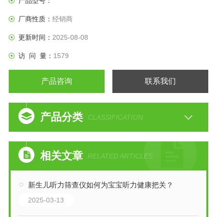
产品型号：
适用范围/预期用途
厂商性质：
经销商
适用于客观测量人眼屈光状态，包括球镜、柱镜、轴位、瞳
距、角膜曲率半径和角膜屈光度。
更新时间：
2025-08-08
访 问 量：
1579
产品咨询
联系我们
产品分类
CLASSIFICATION
相关文章
RELATED ARTICLES
新生儿听力筛查仪如何为宝宝听力健康把关？
2025-03-13