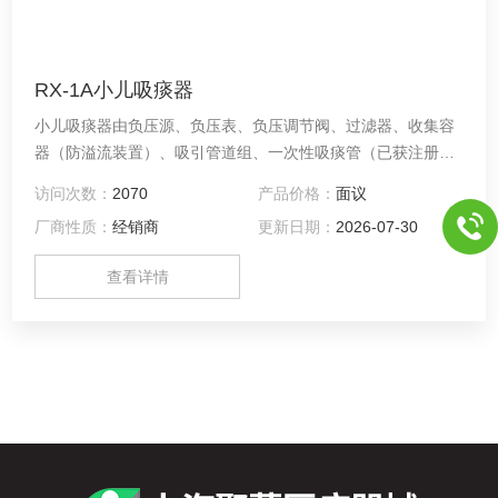
RX-1A小儿吸痰器
小儿吸痰器由负压源、负压表、负压调节阀、过滤器、收集容
器（防溢流装置）、吸引管道组、一次性吸痰管（已获注册证
产品）组成。产品供医疗机构医务人员用于吸出小儿患者上呼
访问次数：
2070
产品价格：
面议
吸道中的分泌物。
厂商性质：
经销商
更新日期：
2026-07-30
查看详情