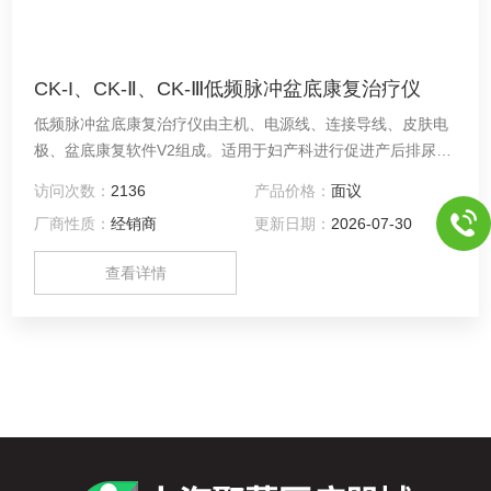
CK-I、CK-Ⅱ、CK-Ⅲ低频脉冲盆底康复治疗仪
低频脉冲盆底康复治疗仪由主机、电源线、连接导线、皮肤电
极、盆底康复软件V2组成。适用于妇产科进行促进产后排尿、
子宫复旧、盆底康复肌肉收缩、产后恢复的辅助治疗。
访问次数：
2136
产品价格：
面议
厂商性质：
经销商
更新日期：
2026-07-30
查看详情