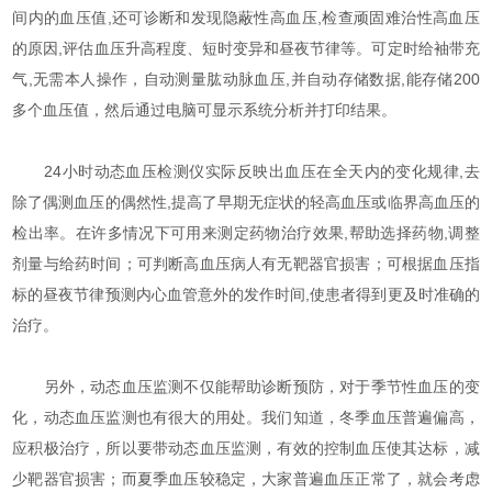
间内的血压值,还可诊断和发现隐蔽性高血压,检查顽固难治性高血压
的原因,评估血压升高程度、短时变异和昼夜节律等。可定时给袖带充
气,无需本人操作，自动测量肱动脉血压,并自动存储数据,能存储200
多个血压值，然后通过电脑可显示系统分析并打印结果。
24小时动态血压检测仪实际反映出血压在全天内的变化规律,去
除了偶测血压的偶然性,提高了早期无症状的轻高血压或临界高血压的
检出率。在许多情况下可用来测定药物治疗效果,帮助选择药物,调整
剂量与给药时间；可判断高血压病人有无靶器官损害；可根据血压指
标的昼夜节律预测内心血管意外的发作时间,使患者得到更及时准确的
治疗。
另外，动态血压监测不仅能帮助诊断预防，对于季节性血压的变
化，动态血压监测也有很大的用处。我们知道，冬季血压普遍偏高，
应积极治疗，所以要带动态血压监测，有效的控制血压使其达标，减
少靶器官损害；而夏季血压较稳定，大家普遍血压正常了，就会考虑