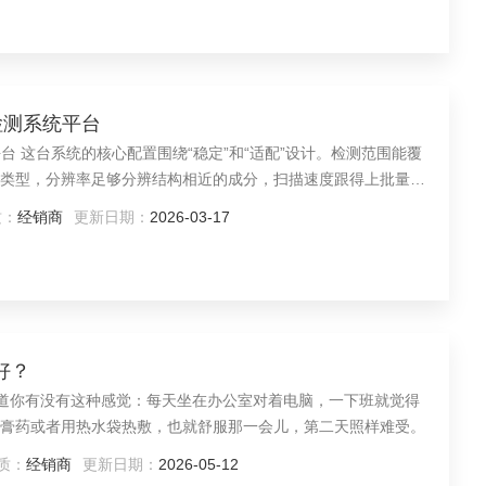
谱检测系统平台
系统平台 这台系统的核心配置围绕“稳定”和“适配”设计。检测范围能覆
类型，分辨率足够分辨结构相近的成分，扫描速度跟得上批量样
，不用额外折腾转换。这些参数不追求“顶配”，但能保证日常检
质：
经销商
更新日期：
2026-03-17
基础。
好？
 不知道你有没有这种感觉：每天坐在办公室对着电脑，一下班就觉得
膏药或者用热水袋热敷，也就舒服那一会儿，第二天照样难受。
质：
经销商
更新日期：
2026-05-12