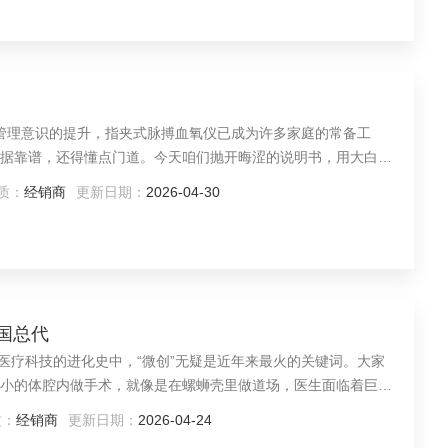
健康管理意识的提升，指夹式脉搏血氧仪已成为许多家庭的常备工
据靠谱，还得懂点门道。今天咱们抛开晦涩的说明书，用大白话
及核心功能与组成，帮你把钱花在刀刃上。
质：
经销商
更新日期：
2026-04-30
中国总代
 在医疗科技的进化史中，“微创”无疑是近年来最火的关键词。大家
小的体腔内做手术，就像是在螺蛳壳里做道场，医生面临着巨大
镜手术动力系统，就成了手术台上的“神队友”。
质：
经销商
更新日期：
2026-04-24