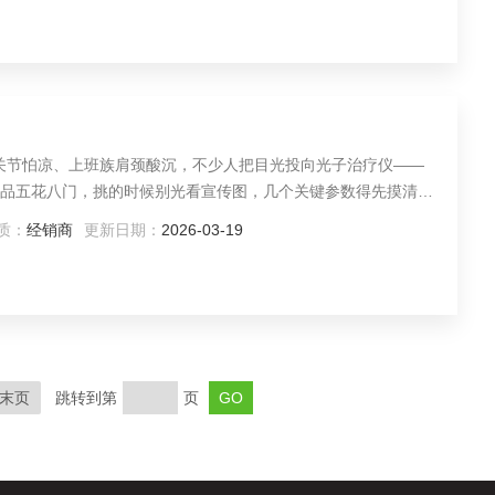
里老人关节怕凉、上班族肩颈酸沉，不少人把目光投向光子治疗仪——
品五花八门，挑的时候别光看宣传图，几个关键参数得先摸清
质：
经销商
更新日期：
2026-03-19
末页
跳转到第
页