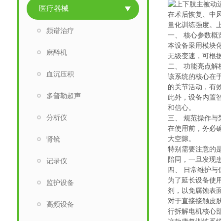
医疗器械
在术后恢复、中
量化训练强度。
频谱治疗
一、 核心参数概
本设备采用模块
麻醉机
无级变速，可根
二、 功能亮点解
血沉压积
该系统的核心在
的关节活动，有
多普勒超声
此外，设备内置
和信心。
分析仪
三、 规范操作与
在使用前，务必
大空隙。
肾镜
特别需要注意的
陪同，一旦发现
记录仪
四、 日常维护与
为了延长设备使
监护设备
剂，以免腐蚀表
对于直接接触皮
高频设备
行拆解电机核心