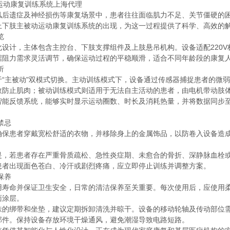
风后遗症及神经损伤等康复场景中，患者往往面临肌力不足、关节僵硬的
上下肢主被动运动康复训练系统的出现，为这一过程提供了科学、高效的
览
化设计，主体包含主控台、下肢支撑组件及上肢悬吊机构。设备适配220
据阻力需求灵活调节，确保运动过程的平稳顺滑，适合不同年龄段的康复
析
于“主被动"双模式切换。主动训练模式下，设备通过传感器捕捉患者的微
效防止肌肉；被动训练模式则适用于无法自主活动的患者，由电机带动肢
智能反馈系统，能够实时显示运动圈数、时长及消耗热量，并将数据同步
禁忌
确保患者穿戴宽松舒适的衣物，并移除身上的金属饰品，以防卷入设备造
是，若患者存在严重骨质疏松、急性炎症期、未愈合的骨折、深静脉血栓
患者出现面色苍白、冷汗或剧烈疼痛，应立即停止训练并调整方案。
保养
用寿命并保证卫生安全，日常的清洁保养至关重要。每次使用后，应使用
面涂层。
肤的绑带和坐垫，建议定期拆卸清洗并晾干。设备的移动轮轴及传动部位
部件。保持设备存放环境干燥通风，避免潮湿导致电路短路。