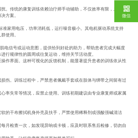
困扰。传统的康复训练依赖治疗师手动辅助，不仅效率有限，且难以
解决方案。
微信
V标准家用电压，功率消耗低，运行噪音极小。其电机驱动系统支持
人群使用。
弱肌电信号或运动意图，提供恰到好处的助力，帮助患者完成大幅度
体进行规律性的圆周或往复运动，维持关节活动度。
至操作界面。这种可视化的反馈机制，能显著提升患者的训练依从性
成损伤。训练过程中，严禁患者佩戴手套或在肢体与绑带之间留有过
或心率失常等情况，应禁止使用。训练初期建议由专业康复师或家属
柔软的干布擦拭机身外壳及扶手，严禁使用稀释剂或强酸强碱清洁
需每月检查一次，如发现异响或卡顿，应及时联系售后检修，切勿自