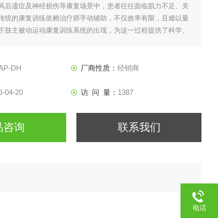
风后遗症及神经损伤等康复场景中，患者往往面临肌力不足、关
传统的康复训练依赖治疗师手动辅助，不仅效率有限，且难以量
下肢主被动运动康复训练系统的出现，为这一过程提供了科学、
。
AP-DH
厂商性质：
经销商
6-04-20
访 问 量：
1387
品咨询
联系我们
电话