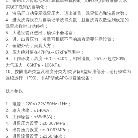
2、采用压力传感器和计算机单板机控制, 实时动态参数液晶显示，
实现了洗胃的自动化；
3、液晶屏自动显示洗胃压力、进出液量、洗胃状态和洗胃次数；
4、进入洗胃状态后自动记录洗胃次数，且当洗胃次数达到设定的
洗胃次数时自动停机；
5、大通径管路进出，确保不会堵塞；
6、进、出胃压力、液量可根据不同的患者需要任意设置；
7、全塑外壳，美观大方；
8、压力绝对值在47kPa～67kPa范围中；
9、工作环境：温度:+5℃～+40℃，相对湿度：25℃不超过80%，
大气压力：86KPa～106KPa；
10、按防电击类型及程度分类为Ⅰ类设备B型应用部分，运行模式为
连续运行，IPX0、非AP型或APG型普通设备；
技术参数
1、电源：220V±22V 50Hz±1Hz；
2、输入功率：≤140VA；
3、工作噪音：≤65dB(A)；
4、进胃压力设置：≤0.067MPa；
5、出胃压力设置：≥-0.067MPa；
6、进胃流量设置：≤350ml/次；