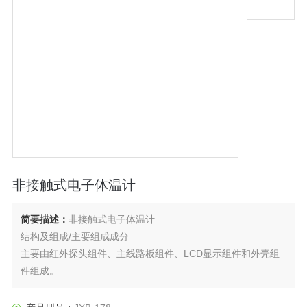
非接触式电子体温计
简要描述：
非接触式电子体温计
结构及组成/主要组成成分
主要由红外探头组件、主线路板组件、LCD显示组件和外壳组
件组成。
适用范围/预期用途
通过测量额头的热辐射来显示被测对象的体温。