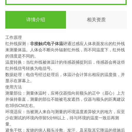
详情介绍
相关资质
工作原理
红外线探测：
非接触式电子体温计
通过感应人体表面发出的红外线
来测量体温。人体会不断向外辐射红外线，而不同温度下，红外线
的强度是不同的。
温度转换：当红外线被体温计的传感器捕捉到后，传感器会将这些
红外线信号转换为电信号。
数据处理：电信号经过处理后，体温计会计算出相应的温度值，并
显示在屏幕上。
使用方法
测量部位：测量体温时，应将仪器指向前额头的正中（眉心）上方
并保持垂直，测量的部位不能被毛发遮挡，仪器与额头的距离建议
在3到5CM左右。
环境适应：当被测人来自与测量的环境温度差异较大的地方，应至
少在测试的环境内停留5分钟以上，待与环境的温度一致后再测
量。
避免干扰：发烧的病人额头冷敷、发汗、及采取其它降温的措施后