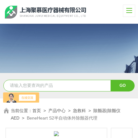
当前位置：
首页
>
产品中心
>
急救科
>
除颤器|除颤仪
AED
>
BeneHeart S2半自动体外除颤器代理