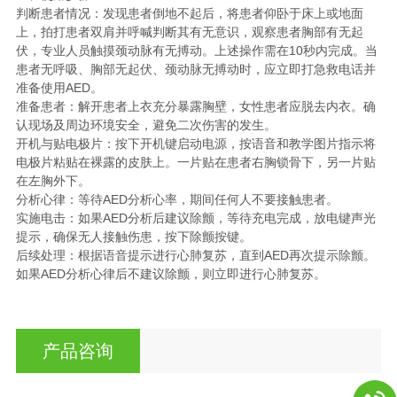
判断患者情况：发现患者倒地不起后，将患者仰卧于床上或地面
上，拍打患者双肩并呼喊判断其有无意识，观察患者胸部有无起
伏，专业人员触摸颈动脉有无搏动。上述操作需在10秒内完成。当
患者无呼吸、胸部无起伏、颈动脉无搏动时，应立即打急救电话并
准备使用AED。
准备患者：解开患者上衣充分暴露胸壁，女性患者应脱去内衣。确
认现场及周边环境安全，避免二次伤害的发生。
开机与贴电极片：按下开机键启动电源，按语音和教学图片指示将
电极片粘贴在裸露的皮肤上。一片贴在患者右胸锁骨下，另一片贴
在左胸外下。
分析心律：等待AED分析心率，期间任何人不要接触患者。
实施电击：如果AED分析后建议除颤，等待充电完成，放电键声光
提示，确保无人接触伤患，按下除颤按键。
后续处理：根据语音提示进行心肺复苏，直到AED再次提示除颤。
如果AED分析心律后不建议除颤，则立即进行心肺复苏。
产品咨询