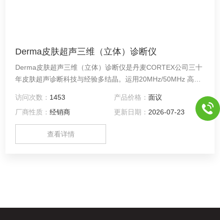
Derma皮肤超声三维（立体）诊断仪
Derma皮肤超声三维（立体）诊断仪是丹麦CORTEX公司三十
年皮肤超声诊断科技与经验多结晶。运用20MHz/50MHz 高频/
甚高频超声，对皮肤纵深状况进行*检测，提供皮肤各层的切面
访问次数：
1453
产品价格：
面议
信息。可准确观察皮肤年龄、光老化、脂肪团、过敏状况等，
厂商性质：
经销商
更新日期：
2026-07-23
并对真皮的密度及胶原蛋白、弹性纤维等高密度物质的含量进
行准确测量，为美容整形、皮肤疾病诊断、化妆品研究等提供
查看详情
精准的数据。