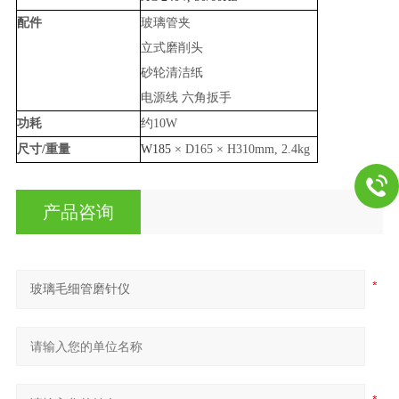
配件
玻璃管夹
立式磨削头
砂轮清洁纸
电源线 六角扳手
功耗
约
10W
尺寸
/
重量
W185
×
D165
×
H310mm, 2.4kg
产品咨询