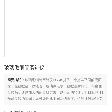
玻璃毛细管磨针仪
简要描述：
玻璃毛细管磨针仪EG-45提供一个光学平面的磨面
盘，在显微镜下移液管（玻璃微电极、显微注射针等）与磨面
盘接触，通过加入的适量研磨浆，以一定的转速，将目标物 制
作成尖锐的顶端，亦可处理成不同斜切角度。这种通过磨针仪
处理后的微电极、显微注射针、移液管等，提高了微电极的线
性、注射针 易于刺入细胞对细胞损伤 小、减少切面的毛刺等。