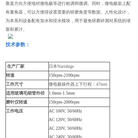
垂直方向方便地对微电极等进行粗调和微调。同时，微电极架上配
有量角器，可以方便得设置需要的研磨角度等数据。人性化设计，
为本系列设备配有加水和排水模块，用于避免研磨碎屑对系统的堵
塞和累计。
技术参数：
生产厂家
日本
Narishige
转速
150rpm-2100rpm
工作尺寸
微电极操作器上下行程：
47mm
适用玻璃毛细管外径
1.0mm-1.5mm
磨针仪转速
150rpm-2000rpm
工作电压
AC 100V, 50/60Hz
AC 120V, 50/60Hz
AC 220V, 50/60Hz
AC 240V, 50/60Hz