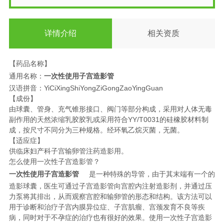
详情介绍
相关资质
【药品名称】
通用名称：
一次性使用子宫造影管
汉语拼音：YiCiXingShiYongZiGongZaoYingGuan
【成份】
由球囊、管身、充气锥形接口、阀门等部分构成，采用对人体无毒
副作用的天然浓缩乳胶胶乳或采用符合YY/T0031的硅橡胶材料制
成，按尺寸不同分为三种规格。经环氧乙烷灭菌，无菌。
【适应症】
供临床妇产科子宫输卵管注药造影用。
怎么使用一次性子宫造影管？
一次性使用子宫造影管
是一种特殊的导管，由于其末端有一个的
造影球囊，医生可通过子宫造影管向宫腔内注射造影剂，并通过压
力泵将其排出，从而观察宫腔和输卵管的形态和结构。该方法可以
用于诊断和治疗子宫内膜异位症、子宫肌瘤、宫颈发育不良等疾
病，同时对于不孕症的治疗也有很好的效果。使用一次性子宫造影