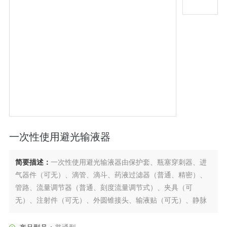
一次性使用避光输液器
简要描述：
一次性使用避光输液器由保护套、瓶塞穿刺器、进
气器件（可无）、滴管、滴斗、药液过滤器（普通、精密）、
管路、流量调节器（普通、刻度流量调节式）、夹具（可
无）、注射件（可无）、外圆锥接头、输液贴（可无）、静脉
输液针（可无）组成。产品避光范围为290nm-450nm，注射用
长春西汀、呋塞米、注射液光敏性药物的输注。