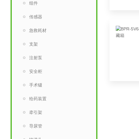
组件
传感器
急救耗材
支架
注射泵
安全柜
手术镊
给药装置
牵引架
导尿管