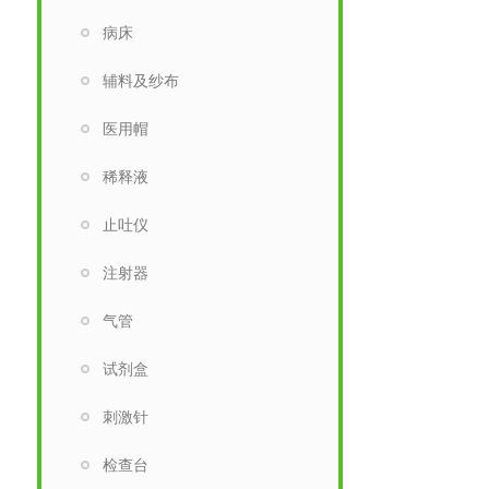
病床
辅料及纱布
医用帽
稀释液
止吐仪
注射器
气管
试剂盒
刺激针
检查台