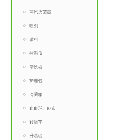
蒸汽灭菌器
喷剂
敷料
控温仪
清洗器
护理包
冷藏箱
止血球、纱布
转运车
升温毯