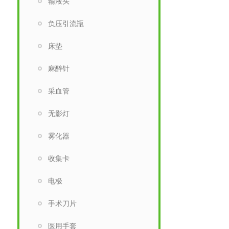
输液头
负压引流瓶
床垫
麻醉针
采血管
无影灯
雾化器
收集卡
电极
手术刀片
医用手套