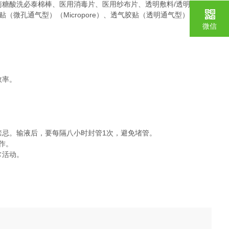
糖酸洗必泰棉棒、医用消毒片、医用纱布片、透明敷料/透明薄膜敷
）、透气胶贴（微孔通气型）（Micropore）、透气胶贴（透明通气型）
微信
效率。
禁忌。输液后，要每隔八小时封管1次，避免堵管。
作。
常活动。