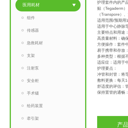
护理套件内的产
医用耗材
贴（Tegaderm
（Transpor
组件
适用范围/预期用
适用于中心静脉
传感器
主要特点和用途
高质量材料：确
急救耗材
方便操作：套件
易于携带和存放
支架
多种类型：根据
适应症：适用于
注射泵
护理要点：
冲管和封管：将
敷料更换：每天
安全柜
舒适度的评估：
保持置管的通畅
手术镊
给药装置
牵引架
产