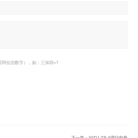
写阿拉伯数字），如：三加四=7
下一篇：
XSDJ-TP-II理疗电极