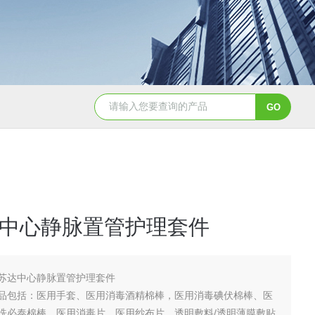
NHZ-06诺和振动排痰机厂家直销
中心静脉置管护理套件
苏达中心静脉置管护理套件
品包括：医用手套、医用消毒酒精棉棒，医用消毒碘伏棉棒、医
洗必泰棉棒、医用消毒片、医用纱布片、透明敷料/透明薄膜敷贴