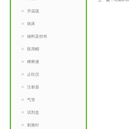
升温毯
病床
辅料及纱布
医用帽
稀释液
止吐仪
注射器
气管
试剂盒
刺激针