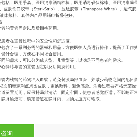
品包括：医用手套、医用消毒酒精棉棒，医用消毒碘伏棉棒、医用消毒葡萄
）、皮肤伤口胶带（Steri-Strip）、压敏胶带（Transpore White
e）、液体敷料、套件内产品用铺巾折叠包好。
途
导管的置管固定以及后期换药用。
：
保患者在置管过程中的安全性和舒适度。
中包含了一系列必需的器械和用品，方便医护人员进行操作，提高了工作
：设计合理，方便在不同场合使用。
不同的需求，可以分为成人型、儿童型等，以满足不同患者的需求。
中心静脉导管的置管固定以及后期换药用。
导管内残留的药物冲入血管，避免刺激局部血管，并减少药物之间的配伍
1-2次消毒穿刺点周围皮肤，更换敷料，避免感染。消毒过程要严格无菌操
管道留置期间，应保持局部清洁，固定牢固，使患者感觉舒适，不影响正
：静脉输液前，确定管道在静脉内、回抽见血方可输液。
品咨询