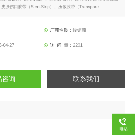
、皮肤伤口胶带（Steri-Strip）、压敏胶带（Transpore
气胶贴（微孔通气型）（Micropore）、透气胶贴（透明通气型）
re）、液体敷料、套件内产品用铺巾折叠
厂商性质：
经销商
6-04-27
访 问 量：
2201
品咨询
联系我们
电话