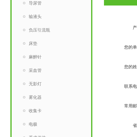
导尿管
输液头
产
负压引流瓶
床垫
您的单
麻醉针
您的姓
采血管
无影灯
联系电
雾化器
常用邮
收集卡
电极
省