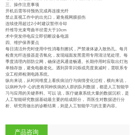
三、操作注意事项
开机后需等待预热完成再连接光纤
禁止直视工作中的出光口，避免视网膜损伤
连续使用超过2小时建议暂停冷却
纤维导光束弯曲半径需大于10cm
术中突发停电应立即切断设备电源
四、维护保养要点
每日清洁外壳时使用中性消毒剂擦拭，严禁液体渗入散热孔。每月
检查光纤连接器是否氧化，发现端面发黑需用专用清洁笔处理。每
季度清理内部防尘网，确保进风通道畅通。长期停用时应取出灯泡
单独存放，避免电极老化。遇到异常闪烁或亮度衰减时，需联系专
业工程师检测电路系统。
纵向来说，从时间维度上看疾病治疗与病情变化过程，横向来说，
以病种为中 心的患有同种疾病的人群的队列数据，都是人工智能学
习与应用的关键养料。可以 说，医疗健康系统大量的数据沉积，是
人工智能研究数据基础最主要的组成部分， 而医生对数据进行分
析、研究而做出的诊断结果，则是人工智能学习的主要内容。
产品咨询