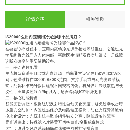
详情介绍
相关资质
IS20000医用内窥镜用冷光源哪个品牌好？
在微创诊疗过程中，医用内窥镜冷光源承担着照明重任。它通过光
学系统将光线导入人体内部，帮助医生清晰观察病灶细节，是保障
诊断准确率的重要辅助设备。
一、基础参数配置
主流机型多采用LED或卤素灯源，功率通常设定在150W-300W区
间，色温维持在3000K-6500K范围。支持手动或自动亮度调节模
式，配备标准光纤接口适配不同规格内镜。机身设计兼顾散热与便
携性，重量多控制在3kg以内，适合各类诊室环境使用。
二、核心功能特点
智能光强调控：根据组织反射特性自动优化亮度，避免过曝或昏暗
多重安全防护：内置过热保护及电路稳压模块，防止光源异常波动
模块化设计：光源主机与散热组件独立分离，降低设备故障率
宽光谱输出：特殊滤光片装置可切换白光/窄带成像模式
运行：改进型风扇系统确保散热效率同时控制噪音值