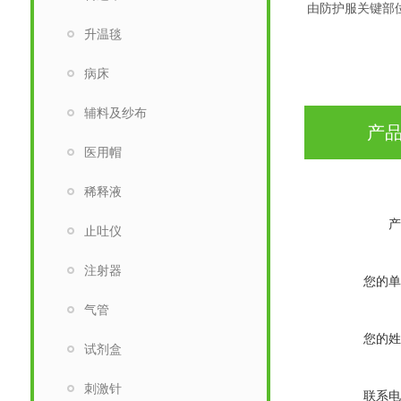
由防护服关键部
升温毯
病床
辅料及纱布
产
医用帽
稀释液
产
止吐仪
注射器
您的单
气管
您的姓
试剂盒
刺激针
联系电