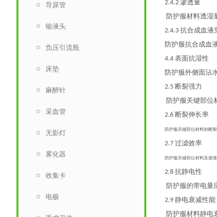
渗透量
2.4.2
导尿管
防护服材料透湿
输液头
抗合成血液
2.4.3
防护服抗合成血
负压引流瓶
表面抗湿性
4.4
床垫
防护服外侧面沾
断裂强力
2.5
麻醉针
防护服关键部位
采血管
断裂伸长率
2.6
防护服关键部位材料的断
无影灯
过滤效率
2.7
雾化器
防护服关键部位材料及接
抗静电性
2.8
收集卡
防护服的带电量
电极
静电衰减性能
2.9
防护服材料静电