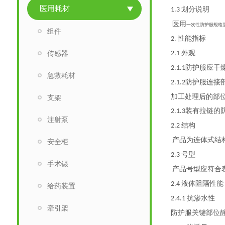
医用耗材
划分说明
1.3
医用
一次性防护服
规格
组件
性能指标
2.
传感器
外观
2.1
防护服应干
2.1.1
急救耗材
防护服连接
2.1.2
加工处理后的部
支架
装有拉链的
2.1.3
注射泵
结构
2.2
产品为连体式结
安全柜
号型
2.3
手术镊
产品号型应符合
液体阻隔性能
2.4
给药装置
抗渗水性
2.4.1
牵引架
防护服关键部位