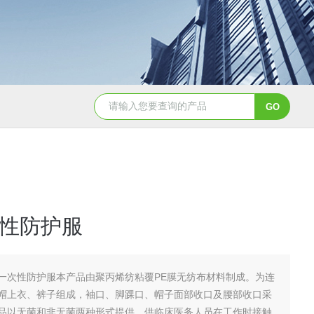
NHZ-06诺和振动排痰机厂家直销
性防护服
一次性防护服本产品由聚丙烯纺粘覆PE膜无纺布材料制成。为连
帽上衣、裤子组成，袖口、脚踝口、帽子面部收口及腰部收口采
品以无菌和非无菌两种形式提供。供临床医务人员在工作时接触