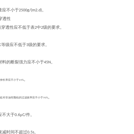
量应不小于
。
2500g/(m2.d)
穿透性
液穿透性应不低于表
中
级的要求。
2
2
水等级应不低于
级的要求。
3
材料的断裂强力应不小于
。
45N
。
裂伸长率应不小于
15%
。
缝处对非油性颗粒的过滤效率应不小于
70%
应不大于
μ
件。
0.6
C/
衰减时间不超过
。
0.5s