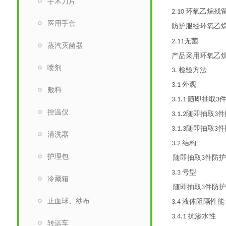
手术刀片
环氧乙烷残
2.10
医用手套
防护服经环氧乙
无菌
2.11
蒸汽灭菌器
产品采用环氧乙
喷剂
检验方法
3.
外观
3.1
敷料
随即抽取
3.1.1
3
控温仪
随即抽取
件
3.1.2
3
随即抽取
件
3.1.3
3
清洗器
结构
3.2
护理包
随即抽取
件防
3
号型
3.3
冷藏箱
随即抽取
件防
3
止血球、纱布
液体阻隔性能
3.4
抗渗水性
3.4.1
转运车