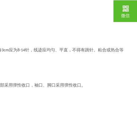
微信
每
应为
针，线迹应均匀、平直，不得有跳针。粘合或热合等
3cm
8-14
腰部采用弹性收口，袖口、脚口采用弹性收口。