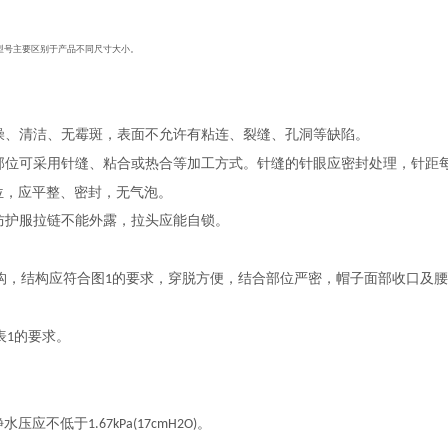
型号主要区别于产品不同尺寸大小。
燥、清洁、无霉斑，表面不允许有粘连、裂缝、孔洞等缺陷。
部位可采用针缝、粘合或热合等加工方式。针缝的针眼应密封处理，针距
位，应平整、密封，无气泡。
防护服拉链不能外露，拉头应能自锁。
构，结构应符合图
的要求，穿脱方便，结合部位严密，帽子面部收口及
1
表
的要求。
1
静水压应不低于
。
1.67kPa(17cmH2O)