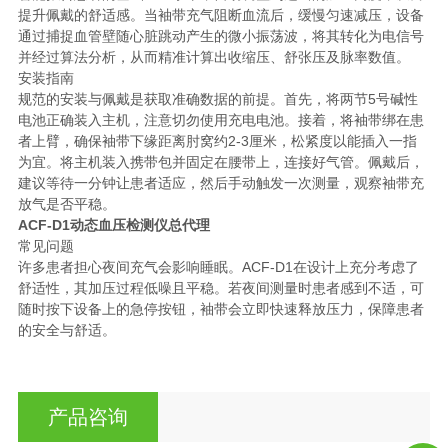
提升佩戴的舒适感。当袖带充气阻断血流后，缓慢匀速减压，设备
通过捕捉血管壁随心脏跳动产生的微小振荡波，将其转化为电信号
并经过算法分析，从而精准计算出收缩压、舒张压及脉率数值。
安装指南
规范的安装与佩戴是获取准确数据的前提。首先，将两节5号碱性
电池正确装入主机，注意切勿使用充电电池。接着，将袖带绑在患
者上臂，确保袖带下缘距离肘窝约2-3厘米，松紧度以能插入一指
为宜。将主机装入携带包并固定在腰带上，连接好气管。佩戴后，
建议等待一分钟让患者适应，然后手动触发一次测量，观察袖带充
放气是否平稳。
ACF-D1动态血压检测仪总代理
常见问题
许多患者担心夜间充气会影响睡眠。ACF-D1在设计上充分考虑了
舒适性，其加压过程低噪且平稳。若夜间测量时患者感到不适，可
随时按下设备上的急停按钮，袖带会立即快速释放压力，保障患者
的安全与舒适。
产品咨询