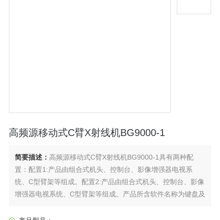
高频源移动式C臂X射线机BG9000-1
简要描述：
高频源移动式C臂X射线机BG9000-1具有两种配
置：配置1:产品由组合式机头、控制台、影像增强器电视系
统、C型臂架等组成。配置2:产品由组合式机头、控制台、影像
增强器电视系统、C型臂架等组成。产品所含软件名称为键盘及
显示软件，发布版本Ver 1。用于医院急诊室、骨科、外科的手
术室中进行X射线透视和摄影。