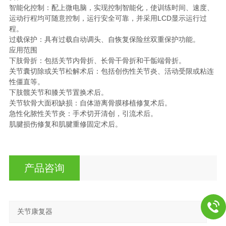
智能化控制：配上微电脑，实现控制智能化，使训练时间、速度、
运动行程均可随意控制，运行安全可靠，并采用LCD显示运行过
程。
过载保护：具有过载自动调头、自恢复保险丝双重保护功能。
应用范围
下肢骨折：包括关节内骨折、长骨干骨折和干骺端骨折。
关节囊切除或关节松解术后：包括创伤性关节炎、活动受限或粘连
性僵直等。
下肢髋关节和膝关节置换术后。
关节软骨大面积缺损：自体游离骨膜移植修复术后。
急性化脓性关节炎：手术切开清创，引流术后。
肌腱损伤修复和肌腱重修固定术后。
产品咨询