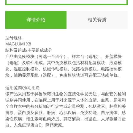
详情介绍
相关资质
型号规格
MAGLUMI X8
结构及组成/主要组成成分
产品由免疫模块（可选一至四个）、样本台（选配）、开盖模块
（选配）及软件组成。其中免疫模块包括材料配备模块、液路模
块、温度控制模块、机械传动模块、光路检测模块、电路控制模
块，辅助显示系统（选配）、免疫模块轨道可选配三轨或单轨。
适用范围/预期用途
该产品采用基于异鲁米诺衍生物的直接化学发光法，与配套的检测
试剂共同使用，在临床上用于对来源于人体的血清、血浆、尿液和
全血样本中的被分析物进行定性或定量检测，包括激素、肿瘤相关
抗原、蛋白质及多肽、肝病、心肌疾病、免疫功能、自身抗体、感
染性疾病、维生素与血药浓度、其它酶类、出凝血、人尿微量白蛋
白、人免疫球蛋白E、降钙素原。