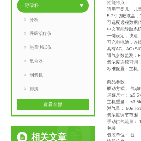
性能特点：
呼吸科
适用于婴儿、儿童
5.7寸防眩液晶
分析
可选配远程数据
中文智能导航系
呼吸治疗仪
一键设定，快速
可充电电池，连续
热量测试仪
具有AC、AC+S
通气参数监测：F
氧合器
氧浓度连续可调
标准配置：主机
制氧机
商品参数
驱动方式： 气动
排痰
屏幕尺寸： ≥5.5
主机重量： ≤3.5k
查看全部
潮气量： 50ml-25
氧浓度调节范围： 
手动供气流量： 1-6
包装
相关文章
包装单位： 台