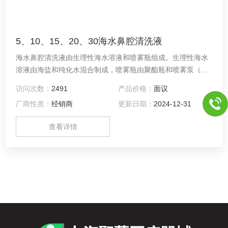
5、10、15、20、30海水鼻腔清洗液
海水鼻腔清洗液由生理性海水溶液和喷雾瓶组成。生理性海水
溶液由海盐和纯化水混合制成，喷雾瓶由聚酯瓶和喷雾泵（聚
丙烯）组成。本产品适用于急慢性鼻炎、过敏性鼻炎、鼻息
访问次数：
2491
产品价格：
面议
肉、鼻窦炎及感冒引起的鼻腔疾病患者的鼻腔清洗、湿润，也
厂商性质：
经销商
更新日期：
2024-12-31
可用于鼻炎术后及化疗后的鼻腔清洗。
查看详情