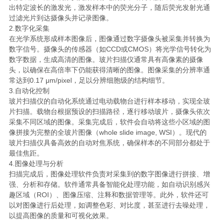
出特定波长的激发光，激发样本中的荧光分子，随后荧光发射光通
过滤光片到达摄像头并记录图像。
2.数字化采集
在光学系统形成样本图像后，图像通过数字摄像头被采集并转换为
数字信号。摄像头的传感器（如CCD或CMOS）将光学信号转化为
数字数据，生成高清的图像。玻片扫描仪通常具有高像素的摄像
头，以确保在高倍率下仍能获得清晰的图像。图像采集的分辨率通
常达到0.17 μm/pixel，足以分辨细胞级的结构细节。
3.自动化控制
玻片扫描仪的自动化系统通过电动载物台进行样本移动，实现全玻
片扫描。载物台根据预设的扫描路径，逐行移动玻片，摄像头依次
采集不同区域的图像。采集完成后，软件会自动将这些小区域的图
像拼接为完整的全玻片图像（whole slide image, WSI）。现代的
玻片扫描仪具备高效的自动对焦系统，确保样本的不同部分都处于
最佳焦距。
4.图像处理与分析
扫描完成后，图像处理软件负责对采集到的数字图像进行拼接、增
强、分析和存储。软件通常具备智能化处理功能，如自动识别感兴
趣区域（ROI）、图像压缩、注释和数据管理等。此外，软件还可
以对图像进行后处理，如调整色彩、对比度，甚至进行去噪处理，
以提高图像的质量和可视化效果。