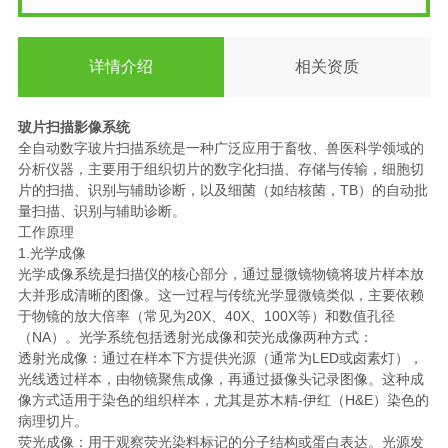
详情介绍
相关资质
玻片扫描影像系统
全自动数字玻片扫描系统是一种广泛应用于畜牧、兽医科学领域的
分析仪器，主要用于组织切片的数字化扫描、存储与传输，细胞切
片的扫描、识别与辅助诊断，以及细菌（如结核菌，TB）的自动批
量扫描、识别与辅助诊断。
工作原理
1.光学成像
光学成像系统是扫描仪的核心部分，通过显微镜物镜将玻片样本放
大并形成清晰的图像。这一过程与传统光学显微镜类似，主要依赖
于物镜的放大倍率（常见为20X、40X、100X等）和数值孔径
（NA）。光学系统包括透射光成像和荧光成像两种方式：
透射光成像：通过在样本下方提供光源（通常为LED或卤素灯），
光线透过样本，由物镜聚焦成像，再通过摄像头记录图像。这种成
像方式适用于染色的组织样本，尤其是苏木精-伊红（H&E）染色的
病理切片。
荧光成像：用于观察荧光染料标记的分子结构或蛋白表达。光源发