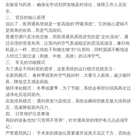
实验室与药房： 确保化学试剂挥发物及时排出，保障工作人员安
全。
二、 背后的核心原理
说白了，医用通风管就是一套高级的“呼吸系统"。它的核心逻辑不
是简单的吹风，而是气流组织。
普通空调只是冷热交换，而医用通风系统讲究的是“定向流动"。通
过合理的管道布局，让室内的空气形成稳定的层流或湍流，像扫地
机器人一样，把尘埃粒子和微生物“扫"出房间，同时源源不断地送
入经过三级过滤（初效、中效、高效）的洁净空气。
三、 常见的功能模式
为了满足不同科室的需求，这套系统的运行模式也很灵活：
全新风模式： 春秋季或室外空气较好时，大量引入新风，减少循环
风，降低交叉感染风险。
循环净化模式： 冬季或夏季，为了节能，系统会将部分回风再次过
滤净化后送回室内。
应急排风模式： 遇到突发污染情况，系统会瞬间切换至最大排风状
态，迅速降低室内压力。
四、 日常维护注意事项
再好的设备也怕“只管用不管养"，针对通风管的维护有几点必须牢
记：
严禁遮挡风口： 手术床的摆放位置要避开送风天花正下方，否则会