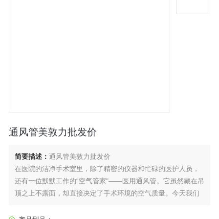
通风管美敦力批发价
简要描述：
通风管美敦力批发价
在医院的洁净手术室里，除了精密的仪器和忙碌的医护人员，
还有一位默默工作的“空气管家"——医用通风管。它虽然藏在吊
顶之上不露面，却直接决定了手术环境的空气质量。今天我们
就从它的应用场景、核心原理、功能模式以及注意事项这四个
维度，来聊聊这个低调却关键的医疗设备组件。