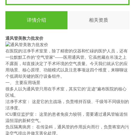
详情介绍
相关资质
通风管美敦力批发价
在医院的洁净手术室里，除了精密的仪器和忙碌的医护人员，还有
一位默默工作的“空气管家"——医用通风管。它虽然藏在吊顶之上
不露面，却直接决定了手术环境的空气质量。今天我们就从它的应
用场景、核心原理、功能模式以及注意事项这四个维度，来聊聊这
个低调却关键的医疗设备组件。
一、 主要应用场景
很多人以为通风管只用在手术室，其实它的“足迹"遍布医院的核心
区域。
洁净手术室： 这是它的主战场，负责维持百级、千级等不同级别的
洁净度。
ICU重症监护室： 这里的患者免疫力较弱，需要通过通风管输送恒
温恒湿的新鲜空气。
负压隔离病房： 在传染科，通风管的作用反向而行，负责将室内污
染空气排出并做无害化处理。