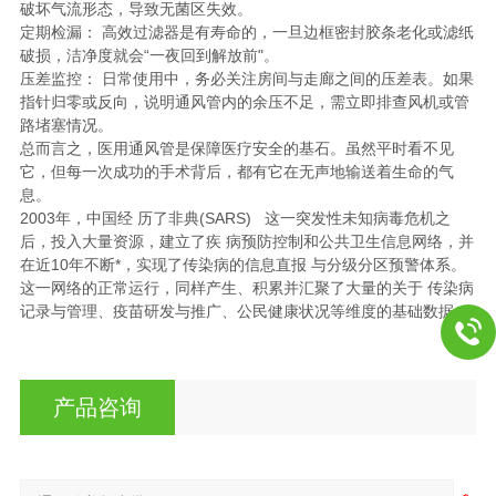
破坏气流形态，导致无菌区失效。
定期检漏： 高效过滤器是有寿命的，一旦边框密封胶条老化或滤纸
破损，洁净度就会“一夜回到解放前"。
压差监控： 日常使用中，务必关注房间与走廊之间的压差表。如果
指针归零或反向，说明通风管内的余压不足，需立即排查风机或管
路堵塞情况。
总而言之，医用通风管是保障医疗安全的基石。虽然平时看不见
它，但每一次成功的手术背后，都有它在无声地输送着生命的气
息。
2003年，中国经 历了非典(SARS) 这一突发性未知病毒危机之
后，投入大量资源，建立了疾 病预防控制和公共卫生信息网络，并
在近10年不断*，实现了传染病的信息直报 与分级分区预警体系。
这一网络的正常运行，同样产生、积累并汇聚了大量的关于 传染病
记录与管理、疫苗研发与推广、公民健康状况等维度的基础数据。
产品咨询