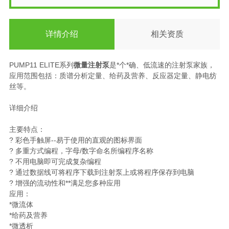
详情介绍
相关资质
PUMP11 ELITE系列
微量注射泵
是*个*确、低流速的注射泵家族，
应用范围包括：质谱分析定量、给药及营养、反应器定量、静电纺
丝等。
详细介绍
主要特点：
? 彩色手触屏--易于使用的直观的图标界面
? 多重方式编程，字母/数字命名所编程序名称
? 不用电脑即可完成复杂编程
? 通过数据线可将程序下载到注射泵上或将程序保存到电脑
? 增强的流动性和**满足您多种应用
应用：
*微流体
*给药及营养
*微透析