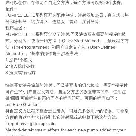
户可以创作、存储两个自定义方法，每个方法可以有50个步骤。
配件：
PUMP11 ELITE系列泵可选配件包括：注射器加热器，直立式加热
器和冷却器，纳流管路，连接头，管路，注射器等
程序描述：
PUMP11 ELITE系列泵定义了注射/回吸液体所有需要的程序的模
式。分别为：快速开始方法（ Quick Start Method），预设程序方
法（Pre-Programmed）和用户自定义方法（User-Defined
Method.）。*基本的操作是三步程序法：
1 选择*个模式
2 输入操作参数
3 预演或*行程序
快速开始法是简单的注射，回吸或两者的组合模式。需要**程序时
可产生*个用户自定义方法。自定义方法的设置非常简单，使用注
射/回吸 可编程注射泵内固有的程序即可。可用的程序如下：
ant Rate Gradienl
将自定义方法程序整合进注射泵，可避免多数用户的错误。可非常
方便的将这些方法转移到其它注射泵或从电脑下载这些方法。
Forget having to duplicate
Method-development efforts for each new pump added to your