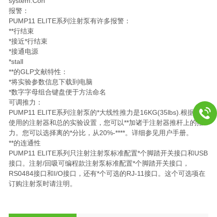
system.Con
报警：
PUMP11 ELITE系列注射泵有许多报警：
**行结束
*接近*行结束
*接通电源
*stall
**的GLP文献特性：
*将实验参数信息下载到电脑
*数字字母组合键盘便于方法命名
可调推力：
PUMP11 ELITE系列注射泵的*大线性推力是16KG(35lbs).根据您所
使用的注射器和总的实验设置，您可以**加诸于注射器推杆上的推
力。您可以选择离的*分比，从20%-****。详细参见用户手册。
**的连通性
PUMP11 ELITE系列只注射注射泵标准配置*个脚踏开关接口和USB
接口。注射/回吸可编程款注射泵标准配置*个脚踏开关接口，
RS0484接口和I/O接口，还有*个可选的RJ-11接口。这个可选项在
订购注射泵时请注明。