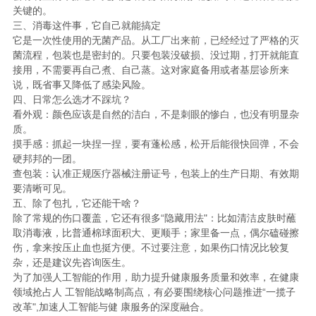
关键的。
三、消毒这件事，它自己就能搞定
它是一次性使用的无菌产品。从工厂出来前，已经经过了严格的灭
菌流程，包装也是密封的。只要包装没破损、没过期，打开就能直
接用，不需要再自己煮、自己蒸。这对家庭备用或者基层诊所来
说，既省事又降低了感染风险。
四、日常怎么选才不踩坑？
看外观：颜色应该是自然的洁白，不是刺眼的惨白，也没有明显杂
质。
摸手感：抓起一块捏一捏，要有蓬松感，松开后能很快回弹，不会
硬邦邦的一团。
查包装：认准正规医疗器械注册证号，包装上的生产日期、有效期
要清晰可见。
五、除了包扎，它还能干啥？
除了常规的伤口覆盖，它还有很多“隐藏用法"：比如清洁皮肤时蘸
取消毒液，比普通棉球面积大、更顺手；家里备一点，偶尔磕碰擦
伤，拿来按压止血也挺方便。不过要注意，如果伤口情况比较复
杂，还是建议先咨询医生。
为了加强人工智能的作用，助力提升健康服务质量和效率，在健康
领域抢占人 工智能战略制高点，有必要围绕核心问题推进“一揽子
改革",加速人工智能与健 康服务的深度融合。