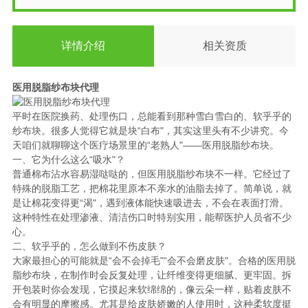
详情介绍
相关资质
医用脱脂纱布块代理
平时在医院换药、处理伤口，总能看到那种雪白雪白的、软乎乎的
纱布块。很多人觉得它就是块“白布"，其实这里头有不少讲究。今
天咱们就聊聊这个医疗场景里的“老熟人"——医用脱脂纱布块。
一、它为什么这么“吸水"？
普通棉布沾水容易湿哒哒的，但医用脱脂纱布块不一样。它经过了
特殊的脱脂工艺，把棉花里原本不亲水的油脂去掉了。简单说，就
是让棉花变得更“渴"，遇到液体能快速吸进去，不会在表面打滑。
这种特性在处理渗液、清洁伤口时特别实用，能帮医护人员省不少
心。
二、软乎乎的，怎么做到不伤皮肤？
大家最担心的可能就是“会不会掉毛"“会不会磨皮肤"。合格的医用脱
脂纱布块，在制作时会反复处理，让纤维变得更细腻、更牢固。拆
开包装时你会发现，它摸起来软绵绵的，像云朵一样，贴着皮肤不
会有明显的摩擦感。尤其是给皮肤娇嫩的人使用时，这种柔软度挺