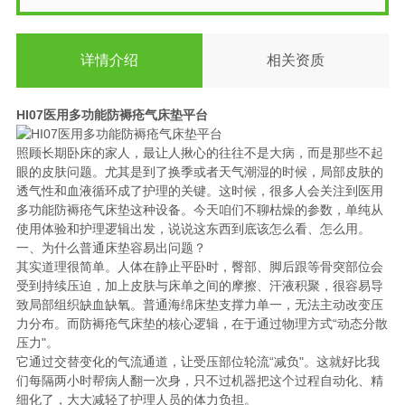
详情介绍
相关资质
HI07医用多功能防褥疮气床垫平台
照顾长期卧床的家人，最让人揪心的往往不是大病，而是那些不起
眼的皮肤问题。尤其是到了换季或者天气潮湿的时候，局部皮肤的
透气性和血液循环成了护理的关键。这时候，很多人会关注到医用
多功能防褥疮气床垫这种设备。今天咱们不聊枯燥的参数，单纯从
使用体验和护理逻辑出发，说说这东西到底该怎么看、怎么用。
一、为什么普通床垫容易出问题？
其实道理很简单。人体在静止平卧时，臀部、脚后跟等骨突部位会
受到持续压迫，加上皮肤与床单之间的摩擦、汗液积聚，很容易导
致局部组织缺血缺氧。普通海绵床垫支撑力单一，无法主动改变压
力分布。而防褥疮气床垫的核心逻辑，在于通过物理方式“动态分散
压力"。
它通过交替变化的气流通道，让受压部位轮流“减负"。这就好比我
们每隔两小时帮病人翻一次身，只不过机器把这个过程自动化、精
细化了，大大减轻了护理人员的体力负担。