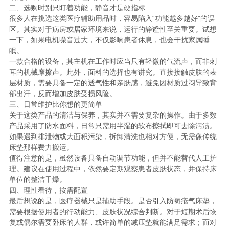
二、选购时别只盯着功能，静音才是硬指标
很多人在挑选这类医疗辅助用品时，容易陷入“功能越多越好"的误
区。其实对于病房或居家环境来说，运行的静谧性至关重要。试想
一下，如果电机噪音过大，不仅影响患者休息，也会干扰家属睡
眠。
一款合格的设备，其主机在工作时应当只有轻微的气流声，而非刺
耳的机械摩擦声。此外，面料的选择也有讲究。直接接触皮肤的表
层材质，需要具备一定的透气性和亲肤感，避免因材质过闷导致背
部出汗，反而增加皮肤受损风险。
三、日常维护比你想的更简单
关于这类产品的清洁与保养，其实并不需要复杂的操作。由于多数
产品采用了防水面料，日常只需用半湿的软布擦拭即可去除污渍。
如果遇到排泄物或大面积污染，拆卸清洗也相对方便，无需像传统
床垫那样费力搬运。
值得注意的是，虽然设备具备自动调节功能，但并不能替代人工护
理。建议在使用过程中，依然要定期观察患者皮肤状态，并保持床
单位的整洁干燥。
四、理性看待，按需配置
最后想说的是，医疗器械只是辅助手段。是否引入防褥疮气床垫，
需要根据使用者的行动能力、皮肤状况综合判断。对于短期术后恢
复或偶尔需要卧床的人群，或许简单的减压垫就能满足需求；而对