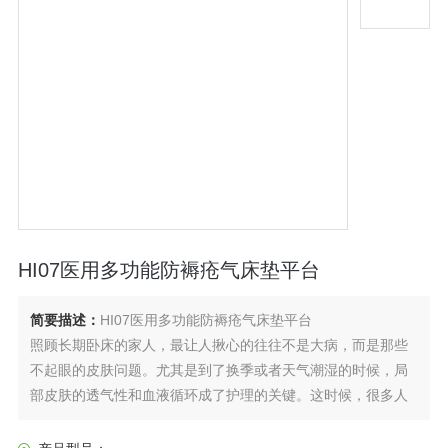
HI07医用多功能防褥疮气床垫平台
简要描述：
HI07医用多功能防褥疮气床垫平台
照顾长期卧床的家人，最让人揪心的往往不是大病，而是那些
不起眼的皮肤问题。尤其是到了换季或者天气潮湿的时候，局
部皮肤的透气性和血液循环成了护理的关键。这时候，很多人
会关注到医用多功能防褥疮气床垫这种设备。今天咱们不聊枯
燥的参数，单纯从使用体验和护理逻辑出发，说说这东西到底