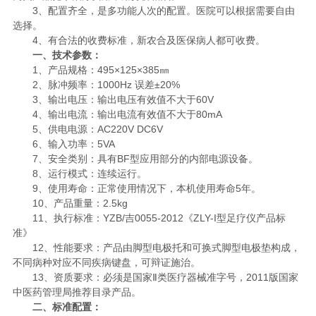
3、配置齐全，是多功能人次的配置。医院可以根据需要自由
选择。
4、有合法的收费标准，新农合及医保病人都可收费。
一、技术参数：
1、产品规格：495×125×385㎜
2、脉冲频率：1000Hz 误差±20%
3、输出电压：输出电压有效值不大于60V
4、输出电流：输出电流有效值不大于80mA
5、供电电源：AC220V DC6V
6、输入功率：5VA
7、安全类别：具有BF型应用部分的内部电源设备。
8、运行模式：连续运行。
9、使用寿命：正常使用情况下，本机使用寿命5年。
10、产品重量：2.5kg
11、执行标准：YZB/吉0055-2012《ZLY-I型足疗仪产品标
准》
12、性能要求：产品由脚型电极托和可换式脚型电极垫构成，
不同病种对应不同疾病键盘，可辩证施治。
13、资质要求：必须是国家Ⅱ类医疗器械准字号，2011版国家
中医药管理局推荐目录产品。
二、标准配置：