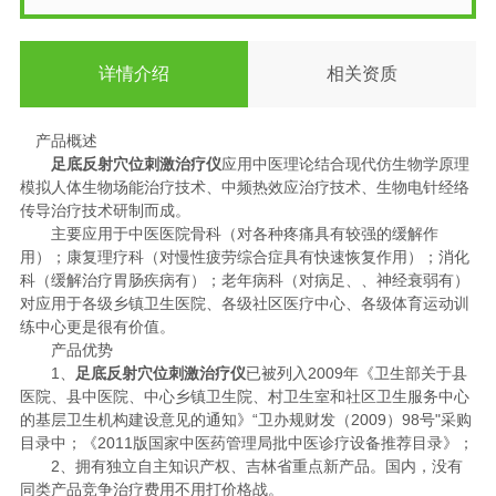
详情介绍
相关资质
产品概述
足底反射穴位刺激治疗仪
应用中医理论结合现代仿生物学原理
模拟人体生物场能治疗技术、中频热效应治疗技术、生物电针经络
传导治疗技术研制而成。
主要应用于中医医院骨科（对各种疼痛具有较强的缓解作
用）；康复理疗科（对慢性疲劳综合症具有快速恢复作用）；消化
科（缓解治疗胃肠疾病有）；老年病科（对病足、、神经衰弱有）
对应用于各级乡镇卫生医院、各级社区医疗中心、各级体育运动训
练中心更是很有价值。
产品优势
1、
足底反射穴位刺激治疗仪
已被列入2009年《卫生部关于县
医院、县中医院、中心乡镇卫生院、村卫生室和社区卫生服务中心
的基层卫生机构建设意见的通知》“卫办规财发（2009）98号"采购
目录中；《2011版国家中医药管理局批中医诊疗设备推荐目录》；
2、拥有独立自主知识产权、吉林省重点新产品。国内，没有
同类产品竞争治疗费用不用打价格战。