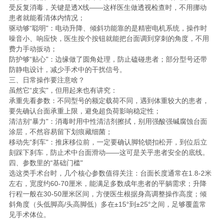
受反复消毒，关键是透X线——这样医生做透视检查时，不用挪动
患者就能看清体内情况；
驱动够“聪明"：电动升降、倾斜功能靠的是精密电机系统，操作时
噪音小、响应快，医生按个按钮就能把台面调到穿刺的角度，不用
费力手动扳动；
防护够“贴心"：边缘做了圆角处理，防止磕碰患者；部分型号还带
防静电设计，减少手术中的干扰信号。
三、日常操作要注意啥？
虽然它“皮实"，但用起来也有讲究：
承重先看参数：不同型号的额定载荷不同，遇到体重较大的患者，
要先确认台面承重上限，避免超负荷影响稳定性；
清洁别“暴力"：消毒时用中性清洁剂擦拭，别用强酸强碱腐蚀台面
涂层，不然容易留下划痕藏细菌；
移动先“刹车"：推床移位前，一定要确认脚轮锁扣松开，到位后立
刻踩下刹车，防止术中台面滑动——这可是关乎患者安全的底线。
四、参数里的“基础门槛"
选这类手术台时，几个核心参数值得关注：台面长度通常在1.8-2米
左右，宽度约60-70厘米，能满足多数成年患者的平躺需求；升降
行程一般在30-50厘米区间，方便医生根据身高调整操作高度；倾
斜角度（头低脚高/头高脚低）多在±15°到±25°之间，足够覆盖常
见手术体位。