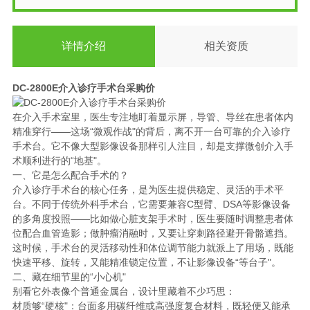
详情介绍
相关资质
DC-2800E介入诊疗手术台采购价
在介入手术室里，医生专注地盯着显示屏，导管、导丝在患者体内
精准穿行——这场“微观作战"的背后，离不开一台可靠的介入诊疗
手术台。它不像大型影像设备那样引人注目，却是支撑微创介入手
术顺利进行的“地基"。
一、它是怎么配合手术的？
介入诊疗手术台的核心任务，是为医生提供稳定、灵活的手术平
台。不同于传统外科手术台，它需要兼容C型臂、DSA等影像设备
的多角度投照——比如做心脏支架手术时，医生要随时调整患者体
位配合血管造影；做肿瘤消融时，又要让穿刺路径避开骨骼遮挡。
这时候，手术台的灵活移动性和体位调节能力就派上了用场，既能
快速平移、旋转，又能精准锁定位置，不让影像设备“等台子"。
二、藏在细节里的“小心机"
别看它外表像个普通金属台，设计里藏着不少巧思：
材质够“硬核"：台面多用碳纤维或高强度复合材料，既轻便又能承