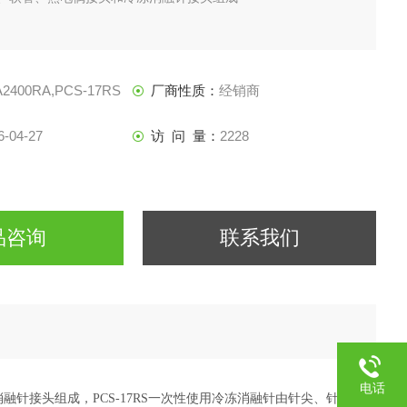
2400RA,PCS-17RS
厂商性质：
经销商
6-04-27
访 问 量：
2228
品咨询
联系我们
电话
针接头组成，PCS-17RS一次性使用冷冻消融针由针尖、针杆、