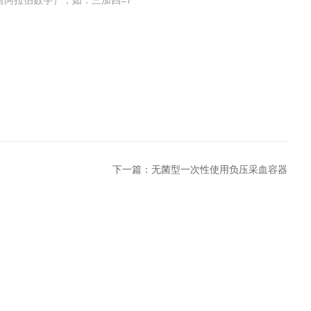
写阿拉伯数字），如：三加四=7
下一篇：
无菌型一次性使用负压采血容器