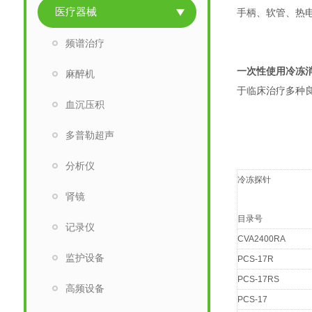
医疗器械
手柄、软管、热
频谱治疗
一次性使用冷冻消融针
麻醉机
于临床治疗多种
血沉压积
多普勒超声
分析仪
冷冻探针
肾镜
目录号
记录仪
CVA2400RA
监护设备
PCS-17R
PCS-17RS
高频设备
PCS-17