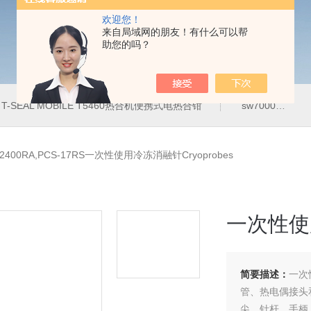
欢迎您！
来自局域网的朋友！有什么可以帮
助您的吗？
T-SEAL MOBILE T5460热合机便携式电热合钳
sw7000医用眼科索维角膜内皮细胞计
A2400RA,PCS-17RS一次性使用冷冻消融针Cryoprobes
一次性使用
简要描述：
一次
管、热电偶接头
尖、针杆、手柄