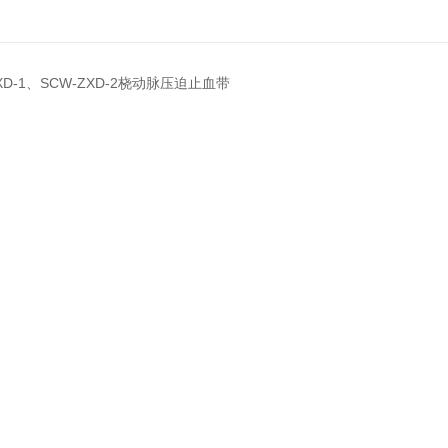
ZXD-1、SCW-ZXD-2桡动脉压迫止血带