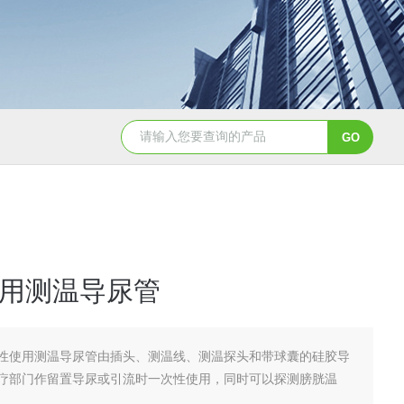
NHZ-06诺和振动排痰机厂家直销
用测温导尿管
性使用测温导尿管由插头、测温线、测温探头和带球囊的硅胶导
疗部门作留置导尿或引流时一次性使用，同时可以探测膀胱温