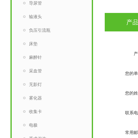
导尿管
输液头
产
负压引流瓶
床垫
产
麻醉针
采血管
您的单
无影灯
您的姓
雾化器
收集卡
联系电
电极
常用邮