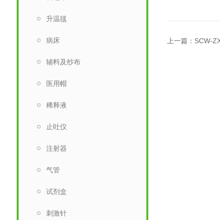
升温毯
病床
上一篇：
SCW-
辅料及纱布
医用帽
稀释液
止吐仪
注射器
气管
试剂盒
刺激针