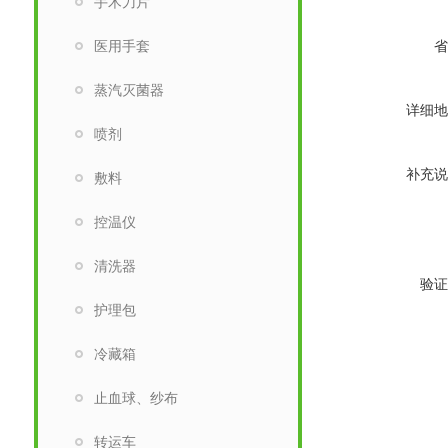
手术刀片
医用手套
省
蒸汽灭菌器
详细地
喷剂
补充说
敷料
控温仪
清洗器
验证
护理包
冷藏箱
止血球、纱布
转运车