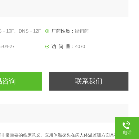
S－10F、DNS－12F
厂商性质：
经销商
6-04-27
访 问 量：
4070
品咨询
联系我们
电话
有非常重要的临床意义。医用体温探头在病人体温监测方面具有高精