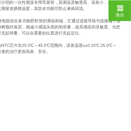
家介绍的一次性测温专用导尿管，其测温灵敏度高、误差小，并且能
监测尿道膀胱温度，其防水功能可防止液体回流。
微信
敏电阻设在多功能腔软管的测温前端，它通过连接导线与连接端子连
缘树脂封装层，能减小感温头部的热容量，提高感应的灵敏度。当把
胶充起球囊，可以在需要的位置进行充起定位。
在25.0℃～45.0℃范围内，误差温度≤±0.10℃;25.0℃～
使患者的治疗更加高效、安全。