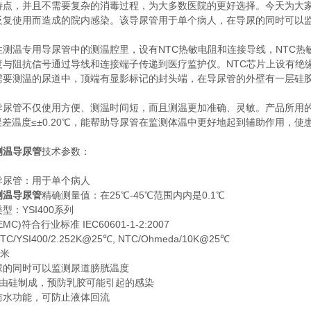
特点，并且不需要复杂的消毒过程，为大多数医院的更好选择。今天为大
反复使用而造成的院内感染。该导尿管用于单个病人，在导尿的同时可以
温专用导尿管中的测温腔里，设有NTC热敏电阻和连接导线，NTC热
度与阻抗信号通过导线和连接端子传递到医疗监护仪。NTC芯片上设有绝
需要测温的尿道中，顶端有显影标记的封头端，在导尿管的外壁有一层硅
尿管不仅使用方便、测温时间短，而且测温更加准确、灵敏。产品所用的NTC芯片
，误差温度≤±0.20℃，能帮助导尿管在监测体温中更好地起到辅助作用，
测温导尿管
技术参数：
尿管：用于单个病人
温导尿管
精确测量值：在25℃-45℃范围内内是0.1℃
YSI400系列
符合行业标准 IEC60601-1-2:2007
I400/2.252K@25℃, NTC/Ohmeda/10K@25℃
米
的同时可以监测尿道膀胱温度
由硅制成，预防乳胶可能引起的感染
水功能，可防止液体回流