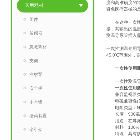
度和高准确度的
医用耗材
避免医疗器械的
组件
在这种一次性测
接，其输出的温
传感器
测温导尿管插入
急救耗材
一次性测温专用导
45.0℃范围外
支架
一次性使用
注射泵
一次性测温导
一次性使用测
安全柜
兼容监视器类型：
电磁兼容性(EMC)
手术镊
电阻类型：NTC/YS
长度：900毫
给药装置
用途：在导尿
材料：100%
牵引架
特点：具有防