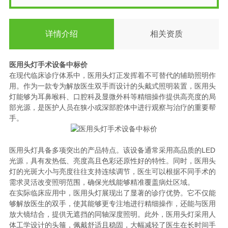
详情介绍
相关资质
医用头灯手术设备中标价
在现代临床诊疗体系中，医用头灯正发挥着不可替代的辅助照明作
用。作为一款专为解放医生双手而设计的头戴式照明装置，医用头
灯能够为耳鼻喉科、口腔科及显微外科等精细操作提供高亮度的局
部光源，是医护人员在狭小或深部腔体中进行观察与治疗的重要帮
手。
医用头灯具备多项突出的产品特点。该设备通常采用高品质的LED
光源，具有发热低、亮度高且色彩还原性好的特性。同时，医用头
灯的光斑大小与亮度往往支持连续调节，医生可以根据不同手术的
需求灵活改变照明范围，确保光线能够精准覆盖病灶区域。
在实际临床应用中，医用头灯展现出了显著的诊疗优势。它不仅能
够解放医生的双手，使其能够更专注地进行精细操作，还能与医用
放大镜结合，提供无遮挡的同轴深度照明。此外，医用头灯采用人
体工学设计的头箍，佩戴舒适且稳固，大幅减轻了医生在长时间手