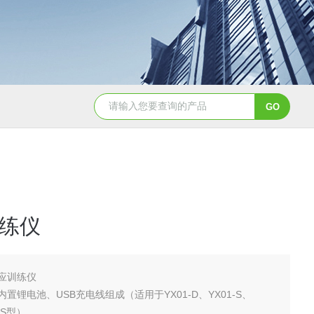
NHZ-06诺和振动排痰机厂家直销
练仪
应训练仪
置锂电池、USB充电线组成（适用于YX01-D、YX01-S、
2-S型）