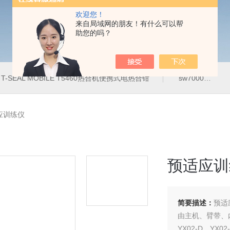
欢迎您！
来自局域网的朋友！有什么可以帮
助您的吗？
T-SEAL MOBILE T5460热合机便携式电热合钳
sw7000医用眼科索维角膜内皮细胞计
适应训练仪
预适应训
简要描述：
预适
由主机、臂带、内
YX02-D、YX0