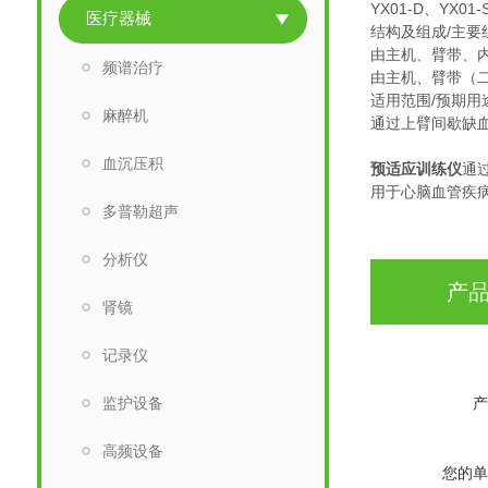
YX01-D、YX01-
医疗器械
结构及组成/主要
由主机、臂带、内置
频谱治疗
由主机、臂带（二
适用范围/预期用
麻醉机
通过上臂间歇缺
血沉压积
预适应训练仪
通
用于心脑血管疾病
多普勒超声
分析仪
产
肾镜
记录仪
监护设备
产
高频设备
您的单