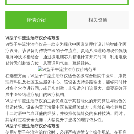
详情介绍
相关资质
VI型子午流注治疗仪价格范围
VI型子午流注治疗仪是一款专为现代中医康复理疗设计的智能化医
疗设备。该设备将传统中医的子午流注、灵龟八法理论与现代低频
电脉冲技术相结合，通过微电脑芯片精准计算开穴时间，利用电极
贴片无创刺激穴位，从而调和气血、疏通经络。
在选型方面，VI型子午流注治疗仪适合各级综合医院中医科、康复
理疗科以及社区卫生服务中心。该设备支持多路输出，能够同时针
对多个穴位进行同步或异步刺激，非常适合门诊量大、需要高效开
展中医经络理疗项目的医疗机构。
VI型子午流注治疗仪的主要优点在于其智能化的开穴算法与出色的
舒适体验。设备内置了海量中医名家经验处方，能够自动推算每日
十二时辰中气血旺盛的经脉，并模拟传统针灸的多种技法。同时，
其治疗过程安全无痛，大幅提升了患者的理疗依从性。
VI型子午流注治疗仪价格范围
使用VI型子午流注治疗仪时，必须严格遵循安全操作规范。在开启