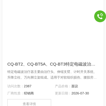
CQ-BT2、CQ-BT5A、CQ-BT3特定电磁波治疗器
特定电磁波治疗器主要由治疗头、伸缩支臂、计时开关系统、
升降立柱、万向脚立架组成。适用于对软组织损伤、腰肌劳
损、坐骨神经痛、肩周炎、风湿性关节炎、小儿腹泻等疾病的
访问次数：
2387
产品价格：
面议
辅助治疗。
厂商性质：
经销商
更新日期：
2026-07-30
查看详情