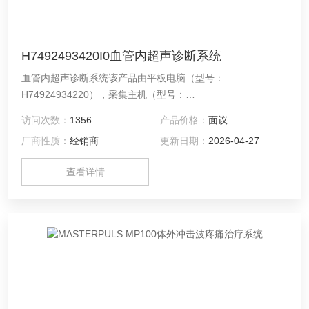
H7492493420I0血管内超声诊断系统
血管内超声诊断系统该产品由平板电脑（型号：
H74924934220），采集主机（型号：
H74924934ACQFRU0），隔离电源（型号：
访问次数：
1356
产品价格：
面议
H749009820），床旁控制器（型号：
厂商性质：
经销商
更新日期：
2026-04-27
H74924934TSC010），马达驱动单元（型号：
H749MDU5PLUSF0）和固定滑板（型号：
查看详情
H749393160100）组成。