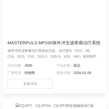
MASTERPULS MP100体外冲击波疼痛治疗系统
体外冲击波疼痛治疗系统由主机、治疗探头（R15、A6、
C15、DI15、F15、D20-S、D35-S、V25、V40）和控制手柄
（R-SW）组成。产品在医疗机构内使用，适用于肌筋膜激痛
访问次数：
3085
产品价格：
面议
点、肌腱止点功能障碍、活化肌肉和结缔组织、针灸冲击波疗
厂商性质：
经销商
更新日期：
2026-01-06
法。
查看详情