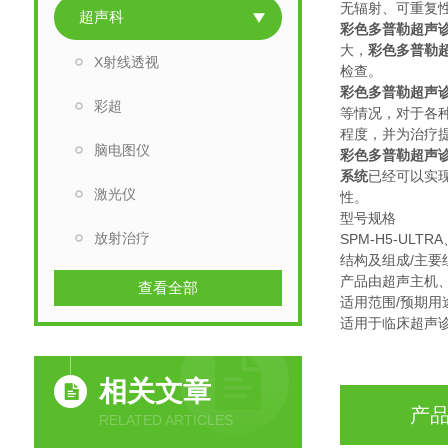
无辐射、可重复
超声科
彩色多普勒超声
大，
彩色多普勒
X射线透视
检查。
彩色多普勒超声
彩超
等情况，对于各
程度，并为治疗
脑电图仪
彩色多普勒超声
系统
已经可以实
激光仪
性。
型号规格
放射治疗
SPM-H5-ULTRA
结构及组成/主要
产品由超声主机
查看全部
适用范围/预期用
适用于临床超声
相关文章
产
RELATED ARTICLES