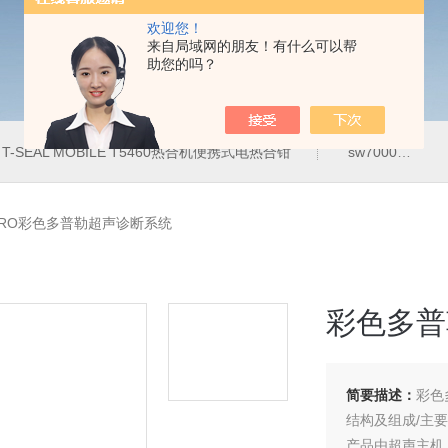
欢迎您！
来自局域网的朋友！有什么可以帮
助您的吗？
T-SEAL MOBILE T5460热合机便携式电热合钳
sw7000医用眼科索维角膜内皮细胞计
-PRO彩色多普勒超声诊断系统
彩色多普
简要描述：
彩色
结构及组成/主
产品由超声主机