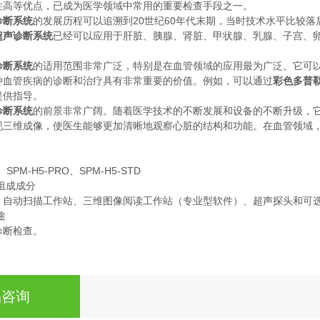
性高等优点，已成为医学领域中常用的重要检查手段之一。
诊断系统
的发展历程可以追溯到20世纪60年代末期，当时技术水平比较
超声诊断系统
已经可以应用于肝脏、胰腺、肾脏、甲状腺、乳腺、子宫、
诊断系统
的适用范围非常广泛，特别是在血管领域的应用最为广泛。它可
种血管疾病的诊断和治疗具有非常重要的价值。例如，可以通过
彩色多普
提供指导。
诊断系统
的前景非常广阔。随着医学技术的不断发展和设备的不断升级，
现三维成像，使医生能够更加清晰地观察心脏的结构和功能。在血管领域
、SPM-H5-PRO、SPM-H5-STD
组成成分
、自动扫描工作站、三维图像阅读工作站（专业型软件）、超声探头和可
途
诊断检查。
品咨询