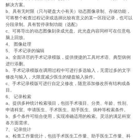
解决方案。
b、具有无时限（只与硬盘大小有关）动态图像录制、存储功能，
可将整个检查过程记录或选择比较有意义的某一区段记录，也可以
分段录制。具有暂停录制功能（选配）
c、可将导出的动态图像刻录成光盘。此光盘内容同样可在任意电
脑上回放。
4、 图像处理
5、 手术记录的编辑
a、全面详尽的手术记录模版，提供便捷的工具对术语、典型病例
进行添删。
b、手术记录模版在调用过程中可进行多选输入，无需过多的文字
修改与输入，大限度减少医生的键盘输入操作。
c、手术记录模版可进行自定义修改，随意添加修改所有结构或条
目。
6、 记录检索
a、提供多种统计检索项目，包括手术项目、分类、年龄、性别、
申请科室、申请医生、手术医生、助手医生、病种等检索条件。
b、多个条件可组合使用，实现准确适用的检索。灵活的满足科室
各方面需求。
7、 记录统计
a、检查工作量统计，包括手术医生工作量、助手医生工作量、科