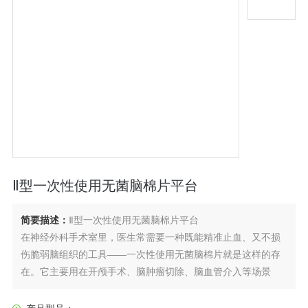
Ⅱ型一次性使用无菌脑棉片平台
简要描述：
Ⅱ型一次性使用无菌脑棉片平台
在神经外科手术室里，医生常需要一种既能精准止血、又不损
伤脆弱脑组织的工具——一次性使用无菌脑棉片就是这样的存
在。它主要用在开颅手术、脑肿瘤切除、脑血管介入等场景
中，帮助医生处理术中渗血、保护神经组织，是手术台上低调
却关键的“配角"。