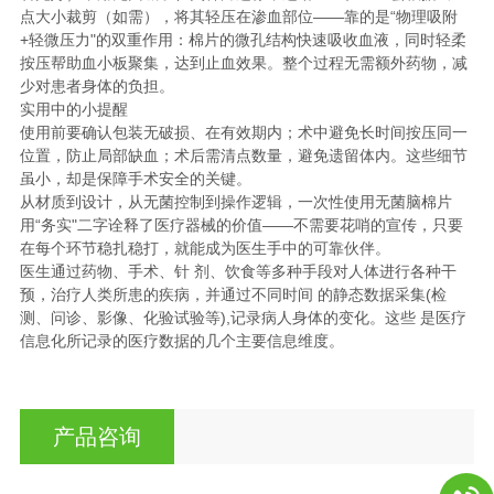
点大小裁剪（如需），将其轻压在渗血部位——靠的是“物理吸附
+轻微压力"的双重作用：棉片的微孔结构快速吸收血液，同时轻柔
按压帮助血小板聚集，达到止血效果。整个过程无需额外药物，减
少对患者身体的负担。
实用中的小提醒
使用前要确认包装无破损、在有效期内；术中避免长时间按压同一
位置，防止局部缺血；术后需清点数量，避免遗留体内。这些细节
虽小，却是保障手术安全的关键。
从材质到设计，从无菌控制到操作逻辑，一次性使用无菌脑棉片
用“务实"二字诠释了医疗器械的价值——不需要花哨的宣传，只要
在每个环节稳扎稳打，就能成为医生手中的可靠伙伴。
医生通过药物、手术、针 剂、饮食等多种手段对人体进行各种干
预，治疗人类所患的疾病，并通过不同时间 的静态数据采集(检
测、问诊、影像、化验试验等),记录病人身体的变化。这些 是医疗
信息化所记录的医疗数据的几个主要信息维度。
产品咨询