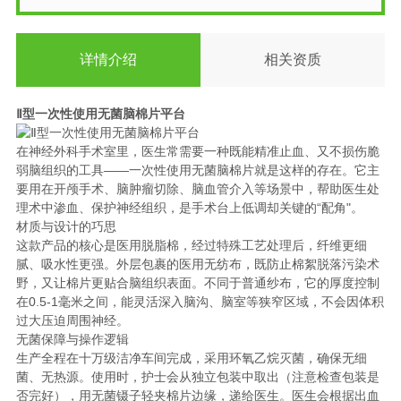
详情介绍
相关资质
Ⅱ型一次性使用无菌脑棉片平台
在神经外科手术室里，医生常需要一种既能精准止血、又不损伤脆
弱脑组织的工具——一次性使用无菌脑棉片就是这样的存在。它主
要用在开颅手术、脑肿瘤切除、脑血管介入等场景中，帮助医生处
理术中渗血、保护神经组织，是手术台上低调却关键的“配角"。
材质与设计的巧思
这款产品的核心是医用脱脂棉，经过特殊工艺处理后，纤维更细
腻、吸水性更强。外层包裹的医用无纺布，既防止棉絮脱落污染术
野，又让棉片更贴合脑组织表面。不同于普通纱布，它的厚度控制
在0.5-1毫米之间，能灵活深入脑沟、脑室等狭窄区域，不会因体积
过大压迫周围神经。
无菌保障与操作逻辑
生产全程在十万级洁净车间完成，采用环氧乙烷灭菌，确保无细
菌、无热源。使用时，护士会从独立包装中取出（注意检查包装是
否完好），用无菌镊子轻夹棉片边缘，递给医生。医生会根据出血