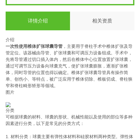
详情介绍
相关资质
介绍
一次性使用椎体扩张球囊导管
，主要用于脊柱手术中椎体扩张及导
管定位。该器械由导管、扩张球囊和可调压力设备组成。手术中，
先将导管通过切口插入体内，然后在椎体中心位置放置扩张球囊，
通过可调节压力设备向球囊充气，使扩张球囊膨胀，逐渐扩张椎
体，同时导管的位置也得以确定。椎体扩张球囊导管具有操作简
单、创伤小、等特点，被广泛应用于椎体切除、椎板切成、脊柱狭
窄和脊柱畸形矫形等领域。
图片
分类
可根据球囊的材料、球囊的形状、机械性能以及使用的部位等多种
因素进行分类，以下是常见的分类方式：
1. 材料分类：球囊主要有弹性体材料和硅胶材料两种类型。弹性体