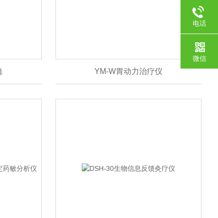
电话
微信
镜
YM-W胃动力治疗仪