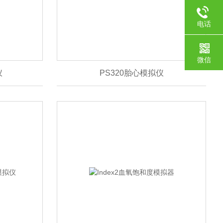
电话
微信
仪
PS320胎心模拟仪