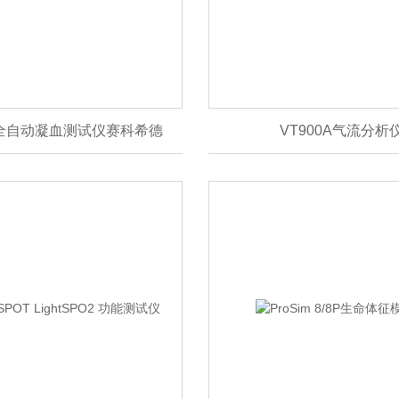
0E全自动凝血测试仪赛科希德
VT900A气流分析